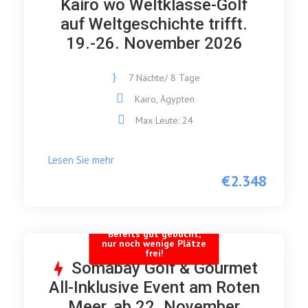
Kairo wo Weltklasse-Golf
auf Weltgeschichte trifft.
19.-26. November 2026
7 Nächte/ 8 Tage
Kairo, Ägypten
Max Leute: 24
Lesen Sie mehr
€2.348
Bereits gut gebucht,
nur noch wenige Plätze
frei!
Somabay Golf & Gourmet
All-Inklusive Event am Roten
Meer, ab 22. November