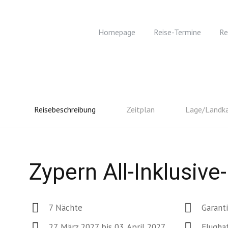
Homepage
Reise-Termine
Re
Reisebeschreibung
Zeitplan
Lage/Landk
Zypern All-Inklusiv
7 Nächte
Garant
27. März 2027 bis 03. April 2027
Flugha