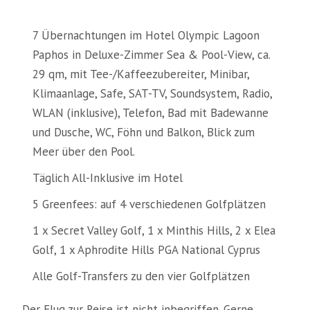
7 Übernachtungen im Hotel Olympic Lagoon
Paphos in Deluxe-Zimmer Sea & Pool-View, ca.
29 qm, mit Tee-/Kaffeezubereiter, Minibar,
Klimaanlage, Safe, SAT-TV, Soundsystem, Radio,
WLAN (inklusive), Telefon, Bad mit Badewanne
und Dusche, WC, Föhn und Balkon, Blick zum
Meer über den Pool.
Täglich All-Inklusive im Hotel
5 Greenfees: auf 4 verschiedenen Golfplätzen
1 x Secret Valley Golf, 1 x Minthis Hills, 2 x Elea
Golf, 1 x Aphrodite Hills PGA National Cyprus
Alle Golf-Transfers zu den vier Golfplätzen
Der Flug zur Reise ist nicht inbegriffen. Gerne