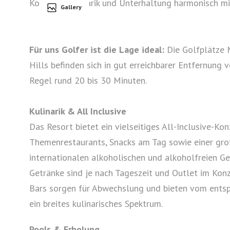
Komfort, Kulinarik und Unterhaltung harmonisch mi
Gallery
Für uns Golfer ist die Lage ideal:
Die Golfplätze M
Hills befinden sich in gut erreichbarer Entfernung v
Regel rund 20 bis 30 Minuten.
Kulinarik & All Inclusive
Das Resort bietet ein vielseitiges All-Inclusive-Ko
Themenrestaurants, Snacks am Tag sowie einer gr
internationalen alkoholischen und alkoholfreien Ge
Getränke sind je nach Tageszeit und Outlet im Kon
Bars sorgen für Abwechslung und bieten vom ents
ein breites kulinarisches Spektrum.
Pools & Erholung