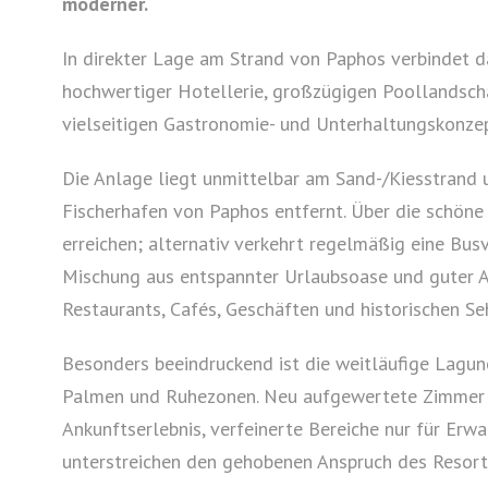
moderner.
In direkter Lage am Strand von Paphos verbindet 
hochwertiger Hotellerie, großzügigen Poollandsch
vielseitigen Gastronomie- und Unterhaltungskonzep
Die Anlage liegt unmittelbar am Sand-/Kiesstrand
Fischerhafen von Paphos entfernt. Über die schön
erreichen; alternativ verkehrt regelmäßig eine Bus
Mischung aus entspannter Urlaubsoase und guter A
Restaurants, Cafés, Geschäften und historischen S
Besonders beeindruckend ist die weitläufige Lagun
Palmen und Ruhezonen. Neu aufgewertete Zimmer u
Ankunftserlebnis, verfeinerte Bereiche nur für Erw
unterstreichen den gehobenen Anspruch des Resorts