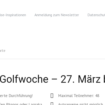
ise-Inspirationen
Anmeldung zum Newsletter
Datenschut
arte
e-Golfwoche – 27. März 
ierte Durchführung!
Maximal Teilnehmer: 48
fen Phapos oder Larnaka
Autoanreise nicht möglich